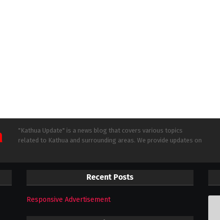
"Kathua Update" is a news blog that covers various topics
related to Kathua and surrounding areas. We provide updates on
Recent Posts
Responsive Advertisement