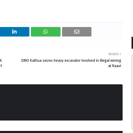
NEWER
X.
DMO Kathua seizes heavy excavator involved in illegal mining
01
at Raavi