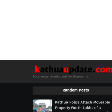
local news, events, and developments.
Random Posts
Kathua Police Attach Moveable
Property Worth Lakhs of a